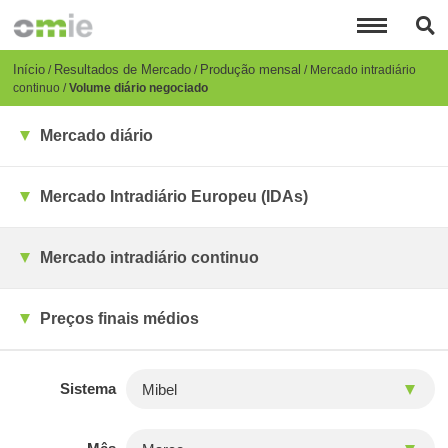
Passar
para
o
conteúdo
Breadcrumb
Início
Resultados de Mercado
Produção mensal
Mercado intradiário
principal
continuo
Volume diário negociado
Mercado diário
Mercado Intradiário Europeu (IDAs)
Mercado intradiário continuo
Preços finais médios
Sistema