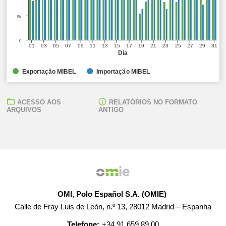
5k
0
01
03
05
07
09
11
13
15
17
19
21
23
25
27
29
31
Dia
Exportação MIBEL
Importação MIBEL
ACESSO AOS
RELATÓRIOS NO FORMATO
ARQUIVOS
ANTIGO
OMI, Polo Español S.A. (OMIE)
Calle de Fray Luis de León, n.º 13, 28012 Madrid – Espanha
Telefone:
+34 91 659 89 00