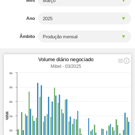
Mês
Ano
Âmbito
Volume diário negociado
Mibel - 03/2025
30k
25k
20k
MWh
15k
10k