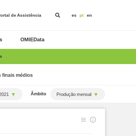
ortal de Assistência
es
pt
en
s
OMIEData
a
 finais médios
Âmbito
2021
Produção mensal