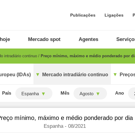
Publicações
Ligações
P
hoje
Mercado spot
Agentes
Serviço
 intradiário continuo
Preço mínimo, máximo e médio ponderado por di
uropeu (IDAs)
Mercado intradiário continuo
Preços
País
Mês
Ano
Espanha
Agosto
reço mínimo, máximo e médio ponderado por dia
Espanha - 08/2021