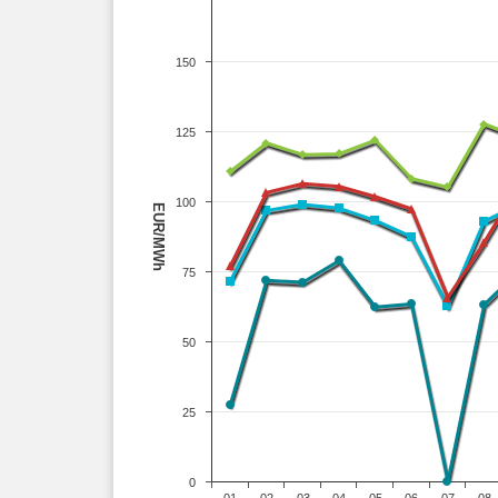
150
125
100
EUR/MWh
75
50
25
0