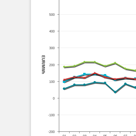
500
400
300
EUR/MWh
200
100
0
-100
-200