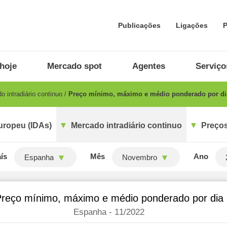
Publicações
Ligações
P
hoje
Mercado spot
Agentes
Serviço
 intradiário continuo
Preço mínimo, máximo e médio ponderado por di
uropeu (IDAs)
Mercado intradiário continuo
Preços
ís
Mês
Ano
Espanha
Novembro
reço mínimo, máximo e médio ponderado por dia
Espanha - 11/2022