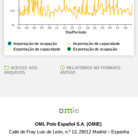
-2,5k
-5k
01
03
05
07
09
11
13
15
17
19
21
23
25
27
29
Dia/Período
Importação de ocupação
Importação de capacidade
Exportação de capacidade
Exportação de ocupação
ACESSO AOS
RELATÓRIOS NO FORMATO
ARQUIVOS
ANTIGO
OMI, Polo Español S.A. (OMIE)
Calle de Fray Luis de León, n.º 13, 28012 Madrid – Espanha