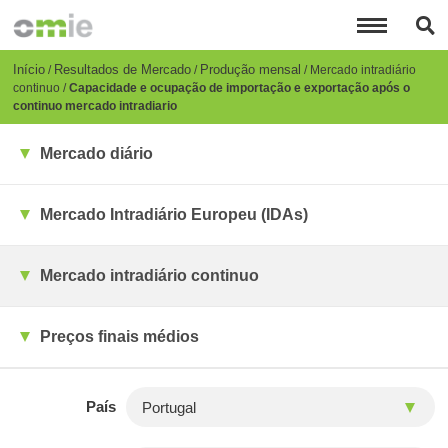
Passar
para
o
conteúdo
Breadcrumb
Início
Resultados de Mercado
Produção mensal
Mercado intradiário
principal
continuo
Capacidade e ocupação de importação e exportação após o
continuo mercado intradiario
Mercado diário
Mercado Intradiário Europeu (IDAs)
Mercado intradiário continuo
Preços finais médios
País