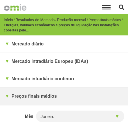
Passar
para
o
conteúdo
Breadcrumb
Início
Resultados de Mercado
Produção mensal
Preços finais médios
principal
Energias, volumes econômicos e preços de liquidação nas instalações
cobertas pelo…
Mercado diário
Mercado Intradiário Europeu (IDAs)
Mercado intradiário continuo
Preços finais médios
Mês