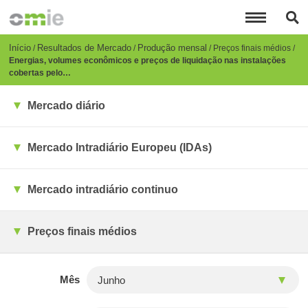
Passar
para
o
conteúdo
Breadcrumb
Início
Resultados de Mercado
Produção mensal
Preços finais médios
principal
Energias, volumes econômicos e preços de liquidação nas instalações
cobertas pelo…
Mercado diário
Mercado Intradiário Europeu (IDAs)
Mercado intradiário continuo
Preços finais médios
Mês