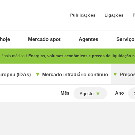
Publicações
Ligações
P
hoje
Mercado spot
Agentes
Serviço
 finais médios
Energias, volumes econômicos e preços de liquidação n
uropeu (IDAs)
Mercado intradiário continuo
Preços
Mês
Ano
Agosto