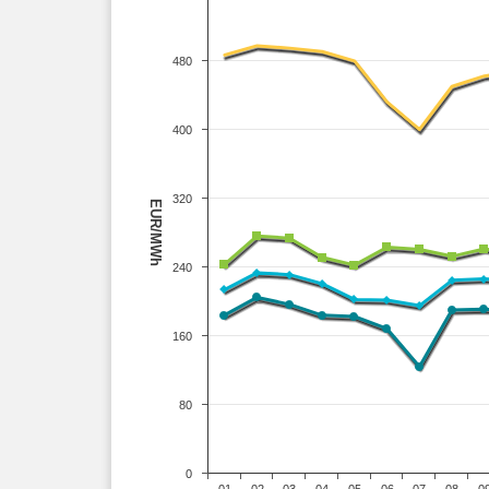
480
400
320
EUR/MWh
240
160
80
0