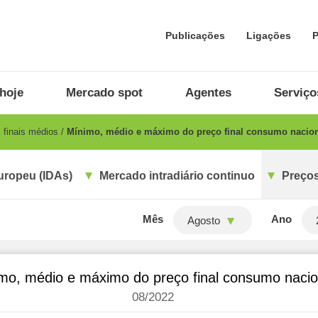
Publicações
Ligações
P
hoje
Mercado spot
Agentes
Serviço
 finais médios
Mínimo, médio e máximo do preço final consumo nacio
uropeu (IDAs)
Mercado intradiário continuo
Preços
Mês
Ano
Agosto
mo, médio e máximo do preço final consumo nacio
08/2022