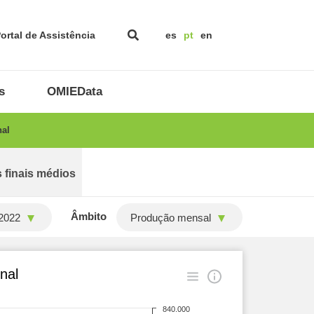
ortal de Assistência
es
pt
en
s
OMIEData
nal
 finais médios
Âmbito
2022
Produção mensal
nal
840.000