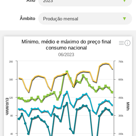
Ano
Âmbito
Mínimo, médio e máximo do preço final
consumo nacional
06/2023
200
750k
160
600k
120
450k
EUR/MWh
MWh
80
300k
40
150k