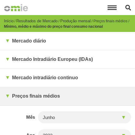
Passar
para
o
conteúdo
Breadcrumb
Início
Resultados de Mercado
Produção mensal
Preços finais médios
principal
Mínimo, médio e máximo do preço final consumo nacional
Mercado diário
Mercado Intradiário Europeu (IDAs)
Mercado intradiário continuo
Preços finais médios
Mês