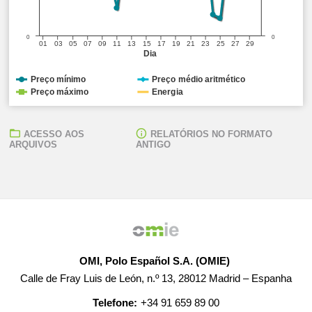
0
0
01
03
05
07
09
11
13
15
17
19
21
23
25
27
29
Dia
Preço mínimo
Preço médio aritmético
Preço máximo
Energia
ACESSO AOS
RELATÓRIOS NO FORMATO
ARQUIVOS
ANTIGO
OMI, Polo Español S.A. (OMIE)
Calle de Fray Luis de León, n.º 13, 28012 Madrid – Espanha
Telefone:
+34 91 659 89 00