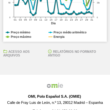
50
15k
0
0
01
03
05
07
09
11
13
15
17
19
21
23
25
27
29
31
Dia
Preço mínimo
Preço médio aritmético
Preço máximo
Energia
ACESSO AOS
RELATÓRIOS NO FORMATO
ARQUIVOS
ANTIGO
OMI, Polo Español S.A. (OMIE)
Calle de Fray Luis de León, n.º 13, 28012 Madrid – Espanha