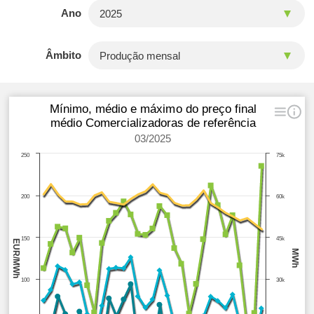
Ano
Âmbito
Mínimo, médio e máximo do preço final
médio Comercializadoras de referência
03/2025
250
75k
200
60k
150
45k
EUR/MWh
MWh
100
30k