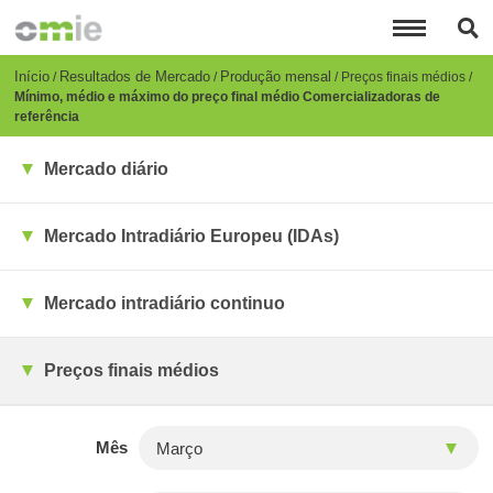
Passar
para
o
conteúdo
Breadcrumb
Início
Resultados de Mercado
Produção mensal
Preços finais médios
principal
Mínimo, médio e máximo do preço final médio Comercializadoras de
referência
Mercado diário
Mercado Intradiário Europeu (IDAs)
Mercado intradiário continuo
Preços finais médios
Mês