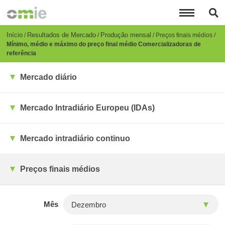
Passar
para
o
conteúdo
Breadcrumb
Início
Resultados de Mercado
Produção mensal
Preços finais médios
principal
Mínimo, médio e máximo do preço final médio Comercializadoras de
referência
Mercado diário
Mercado Intradiário Europeu (IDAs)
Mercado intradiário continuo
Preços finais médios
Mês