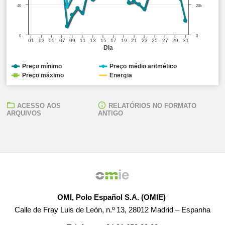
40
20k
0
0
01
03
05
07
09
11
13
15
17
19
21
23
25
27
29
31
Dia
Preço mínimo
Preço médio aritmético
Preço máximo
Energia
ACESSO AOS
RELATÓRIOS NO FORMATO
ARQUIVOS
ANTIGO
OMI, Polo Español S.A. (OMIE)
Calle de Fray Luis de León, n.º 13, 28012 Madrid – Espanha