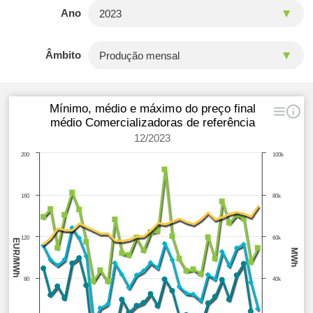
Ano
Âmbito
Mínimo, médio e máximo do preço final
médio Comercializadoras de referência
12/2023
200
100k
160
80k
120
60k
EUR/MWh
MWh
80
40k