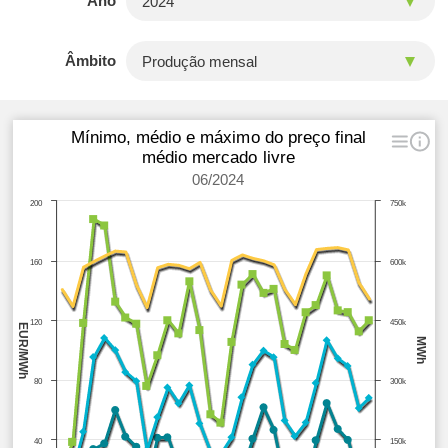
Ano
Âmbito
Mínimo, médio e máximo do preço final
médio mercado livre
06/2024
200
750k
160
600k
120
450k
EUR/MWh
MWh
80
300k
40
150k