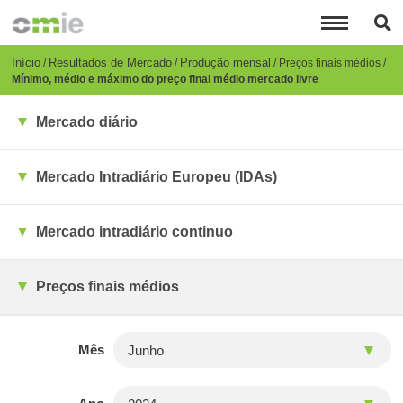
Passar
para
o
conteúdo
Breadcrumb
Início
Resultados de Mercado
Produção mensal
Preços finais médios
principal
Mínimo, médio e máximo do preço final médio mercado livre
Mercado diário
Mercado Intradiário Europeu (IDAs)
Mercado intradiário continuo
Preços finais médios
Mês