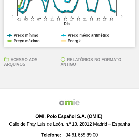
0
0
01
03
05
07
09
11
13
15
17
19
21
23
25
27
29
Dia
Preço mínimo
Preço médio aritmético
Preço máximo
Energia
ACESSO AOS
RELATÓRIOS NO FORMATO
ARQUIVOS
ANTIGO
OMI, Polo Español S.A. (OMIE)
Calle de Fray Luis de León, n.º 13, 28012 Madrid – Espanha
Telefone:
+34 91 659 89 00