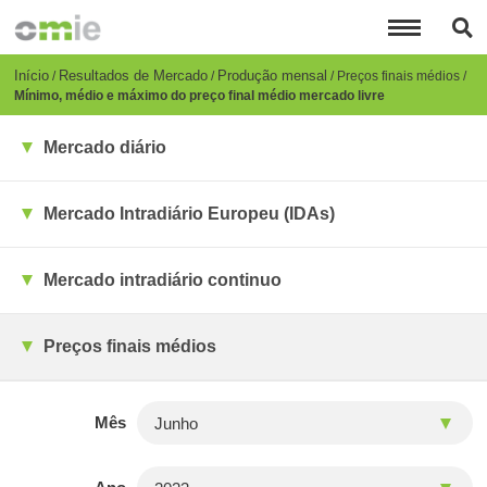
Passar
para
o
conteúdo
Breadcrumb
Início
Resultados de Mercado
Produção mensal
Preços finais médios
principal
Mínimo, médio e máximo do preço final médio mercado livre
Mercado diário
Mercado Intradiário Europeu (IDAs)
Mercado intradiário continuo
Preços finais médios
Mês