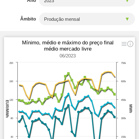
Ano
Âmbito
Mínimo, médio e máximo do preço final
médio mercado livre
06/2023
200
750k
160
600k
120
450k
EUR/MWh
MWh
80
300k
40
150k