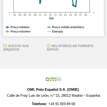
0
0
01
03
05
07
09
11
13
15
17
19
21
23
25
27
29
Dia
Preço mínimo
Preço médio aritmético
Preço máximo
Energia
ACESSO AOS
RELATÓRIOS NO FORMATO
ARQUIVOS
ANTIGO
OMI, Polo Español S.A. (OMIE)
Calle de Fray Luis de León, n.º 13, 28012 Madrid – Espanha
Telefone:
+34 91 659 89 00