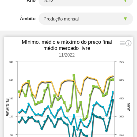
Ano
Âmbito
Mínimo, médio e máximo do preço final
médio mercado livre
11/2022
300
750k
240
600k
180
450k
EUR/MWh
MWh
120
300k
60
150k