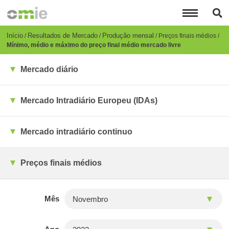
Passar
para
o
conteúdo
Breadcrumb
Início
Resultados de Mercado
Produção mensal
Preços finais médios
principal
Mínimo, médio e máximo do preço final médio mercado livre
Mercado diário
Mercado Intradiário Europeu (IDAs)
Mercado intradiário continuo
Preços finais médios
Mês