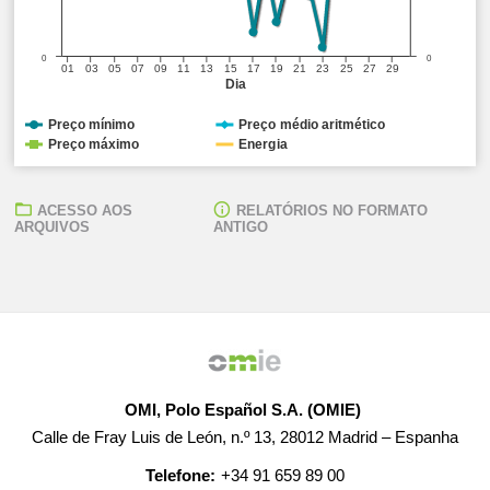
0
0
01
03
05
07
09
11
13
15
17
19
21
23
25
27
29
Dia
Preço mínimo
Preço médio aritmético
Preço máximo
Energia
ACESSO AOS
RELATÓRIOS NO FORMATO
ARQUIVOS
ANTIGO
OMI, Polo Español S.A. (OMIE)
Calle de Fray Luis de León, n.º 13, 28012 Madrid – Espanha
Telefone:
+34 91 659 89 00