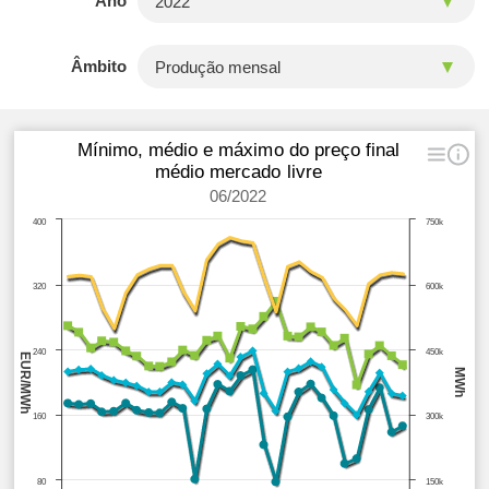
Ano
Âmbito
Mínimo, médio e máximo do preço final
médio mercado livre
06/2022
400
750k
320
600k
240
450k
EUR/MWh
MWh
160
300k
80
150k