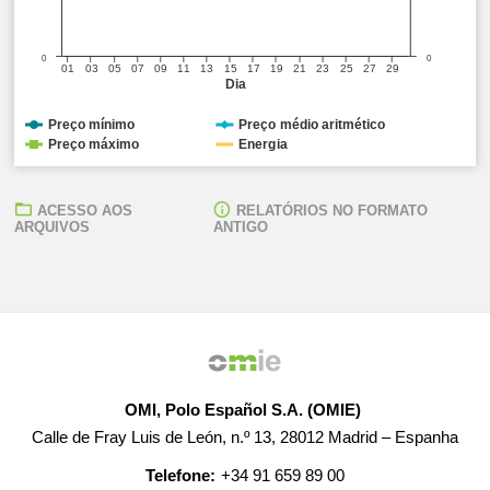
0
0
01
03
05
07
09
11
13
15
17
19
21
23
25
27
29
Dia
Preço mínimo
Preço médio aritmético
Preço máximo
Energia
ACESSO AOS
RELATÓRIOS NO FORMATO
ARQUIVOS
ANTIGO
OMI, Polo Español S.A. (OMIE)
Calle de Fray Luis de León, n.º 13, 28012 Madrid – Espanha
Telefone:
+34 91 659 89 00