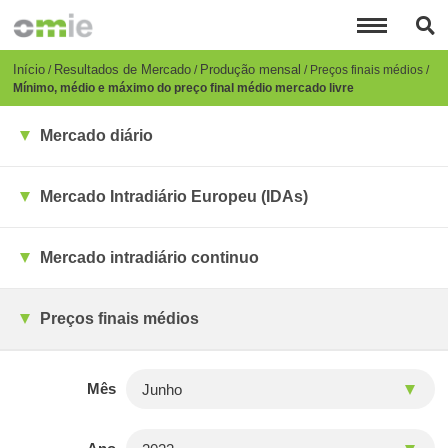
Passar
para
o
conteúdo
Breadcrumb
Início
Resultados de Mercado
Produção mensal
Preços finais médios
principal
Mínimo, médio e máximo do preço final médio mercado livre
Mercado diário
Mercado Intradiário Europeu (IDAs)
Mercado intradiário continuo
Preços finais médios
Mês