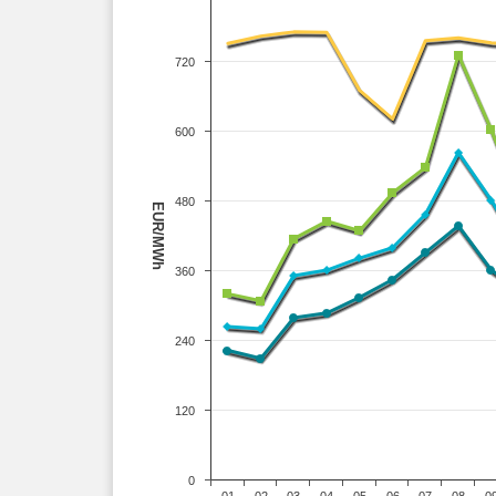
720
600
480
EUR/MWh
360
240
120
0