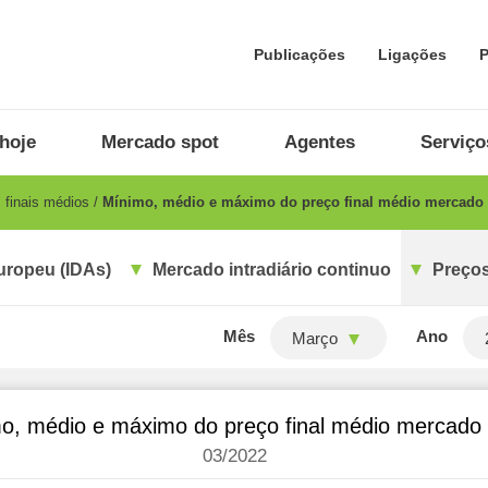
Publicações
Ligações
P
hoje
Mercado spot
Agentes
Serviço
 finais médios
Mínimo, médio e máximo do preço final médio mercado l
uropeu (IDAs)
Mercado intradiário continuo
Preços
Mês
Ano
Março
o, médio e máximo do preço final médio mercado l
03/2022