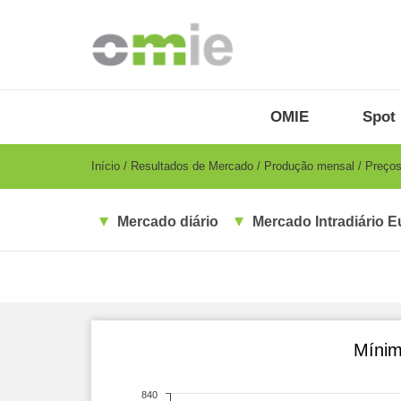
Passar
para
o
conteúdo
principal
OMIE
Menu
OMIE
Spot 
-
PT
Breadcrumb
Início
Resultados de Mercado
Produção mensal
Preços
Mercado diário
Mercado Intradiário E
Mínim
840