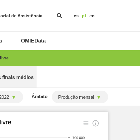
ortal de Assistência
es
pt
en
s
OMIEData
ivre
 finais médios
Âmbito
2022
Produção mensal
ivre
700.000