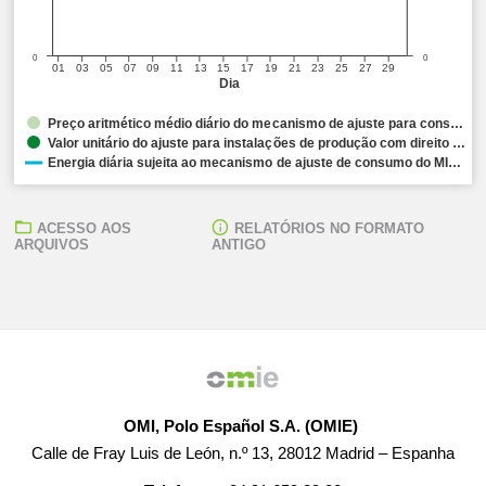
0
0
01
03
05
07
09
11
13
15
17
19
21
23
25
27
29
Dia
Preço aritmético médio diário do mecanismo de ajuste para cons…
Valor unitário do ajuste para instalações de produção com direito …
Energia diária sujeita ao mecanismo de ajuste de consumo do MI…
ACESSO AOS
RELATÓRIOS NO FORMATO
ARQUIVOS
ANTIGO
OMI, Polo Español S.A. (OMIE)
Calle de Fray Luis de León, n.º 13, 28012 Madrid – Espanha