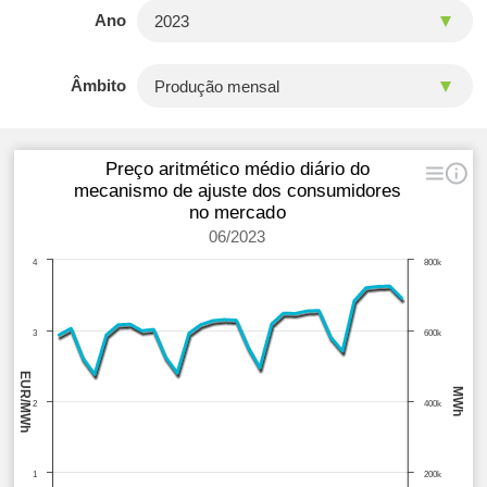
Ano
Âmbito
Preço aritmético médio diário do
mecanismo de ajuste dos consumidores
no mercado
06/2023
4
800k
3
600k
EUR/MWh
MWh
2
400k
1
200k