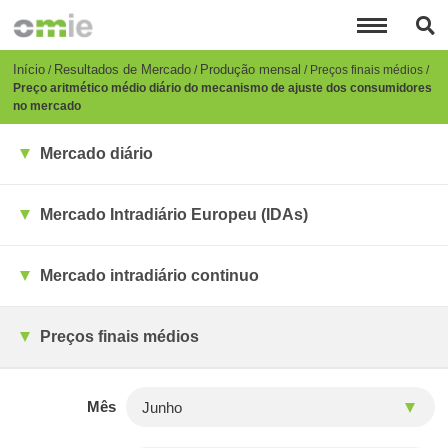
Passar
para
o
conteúdo
Breadcrumb
Início
Resultados de Mercado
Produção mensal
Preços finais médios
principal
Preço aritmético médio diário do mecanismo de ajuste dos consumidores
no mercado
Mercado diário
Mercado Intradiário Europeu (IDAs)
Mercado intradiário continuo
Preços finais médios
Mês