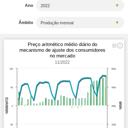
Ano
Âmbito
Preço aritmético médio diário do
mecanismo de ajuste dos consumidores
no mercado
11/2022
120
600k
60
450k
EUR/MWh
MWh
0
300k
-60
150k