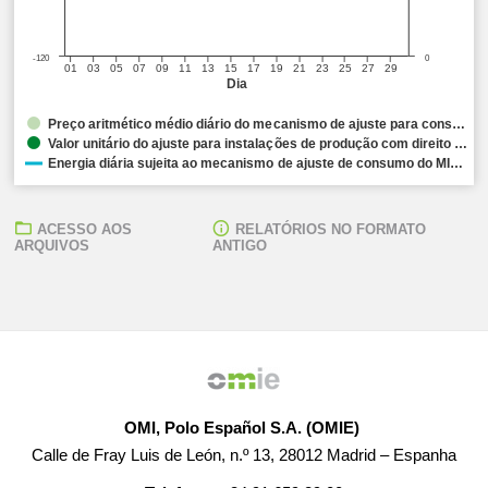
-120
0
01
03
05
07
09
11
13
15
17
19
21
23
25
27
29
Dia
Preço aritmético médio diário do mecanismo de ajuste para cons…
Valor unitário do ajuste para instalações de produção com direito …
Energia diária sujeita ao mecanismo de ajuste de consumo do MI…
ACESSO AOS
RELATÓRIOS NO FORMATO
ARQUIVOS
ANTIGO
OMI, Polo Español S.A. (OMIE)
Calle de Fray Luis de León, n.º 13, 28012 Madrid – Espanha