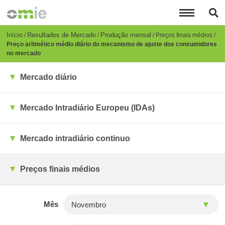
Passar
para
o
conteúdo
Breadcrumb
Início
Resultados de Mercado
Produção mensal
Preços finais médios
principal
Preço aritmético médio diário do mecanismo de ajuste dos consumidores
no mercado
Mercado diário
Mercado Intradiário Europeu (IDAs)
Mercado intradiário continuo
Preços finais médios
Mês