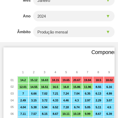
Mês
Ano
Âmbito
Componente
1
2
3
4
5
6
7
8
9
01
14.2
15.12
16.63
18.15
19.65
20.67
19.84
18.5
18.02
1
02
12.01
14.55
16.51
16.5
16.8
15.86
11.96
8.55
6.16
03
7
6.66
7.02
7.21
7.24
7.04
6.35
6.13
4.99
04
2.49
3.15
3.72
4.33
4.46
4.3
2.97
2.29
3.07
05
4.04
5.38
5.94
6.52
7.18
6.74
5.05
5.11
4.5
06
7.11
7.57
8.15
8.67
10.11
10.19
9.99
8.67
6.39