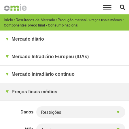
Passar
para
o
conteúdo
Breadcrumb
Início
Resultados de Mercado
Produção mensal
Preços finais médios
principal
Componentes preço final - Consumo nacional
Mercado diário
Mercado Intradiário Europeu (IDAs)
Mercado intradiário continuo
Preços finais médios
Dados