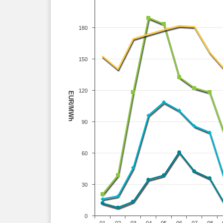
180
150
120
EUR/MWh
90
60
30
0