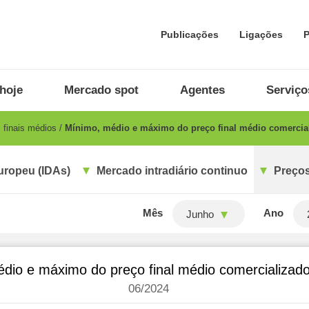
Publicações
Ligações
P
hoje
Mercado spot
Agentes
Serviço
 finais médios
Mínimo, médio e máximo do preço final médio comercial
uropeu (IDAs)
Mercado intradiário continuo
Preços
Mês
Ano
Junho
dio e máximo do preço final médio comercializador
06/2024