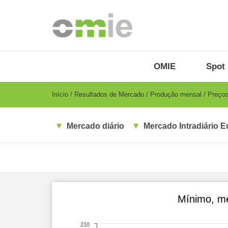
Passar
para
o
conteúdo
principal
OMIE
Menu
OMIE
Spot 
-
PT
Breadcrumb
Início
Resultados de Mercado
Produção mensal
Preços
Mercado diário
Mercado Intradiário E
Mínimo, mé
210