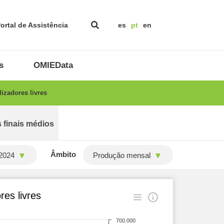
ortal de Assistência
es
pt
en
s
OMIEData
izadores livres
 finais médios
Âmbito
2024
Produção mensal
es livres
700.000