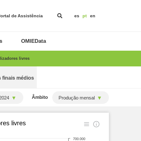
ortal de Assistência
es
pt
en
s
OMIEData
izadores livres
 finais médios
Âmbito
2024
Produção mensal
es livres
700.000