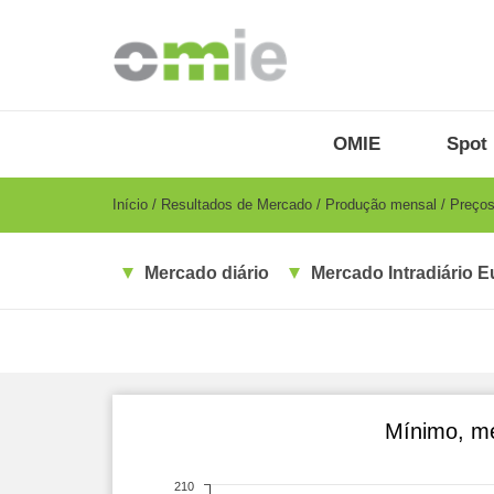
Passar
para
o
conteúdo
principal
OMIE
Menu
OMIE
Spot 
-
PT
Breadcrumb
Início
Resultados de Mercado
Produção mensal
Preços
Mercado diário
Mercado Intradiário E
Mínimo, mé
210