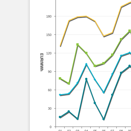
180
150
120
EUR/MWh
90
60
30
0