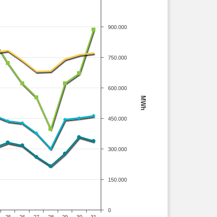
900.000
750.000
600.000
MWh
450.000
300.000
150.000
0