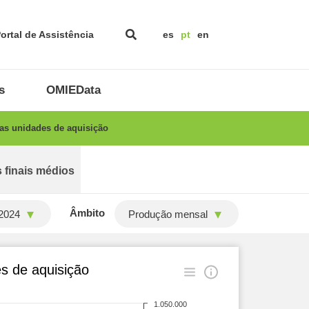
ortal de Assistência
es
pt
en
s
OMIEData
as unidades de aquisição
 finais médios
Âmbito
2024
Produção mensal
s de aquisição
1.050.000