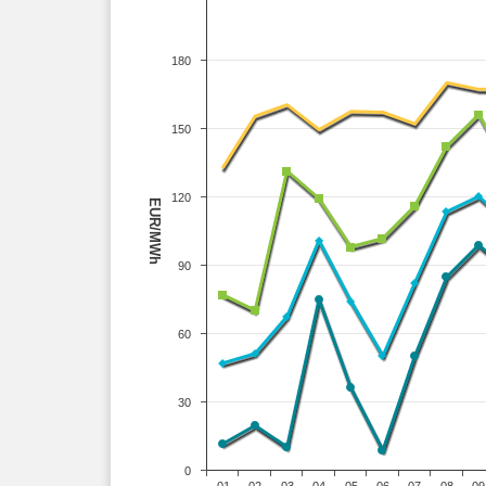
180
150
120
EUR/MWh
90
60
30
0