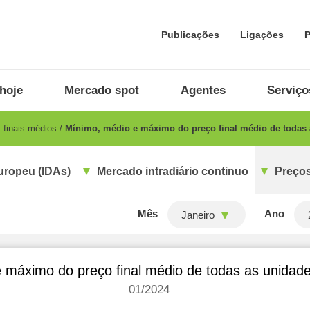
Publicações
Ligações
P
hoje
Mercado spot
Agentes
Serviço
 finais médios
Mínimo, médio e máximo do preço final médio de todas 
uropeu (IDAs)
Mercado intradiário continuo
Preços
Mês
Ano
Janeiro
 máximo do preço final médio de todas as unidade
01/2024