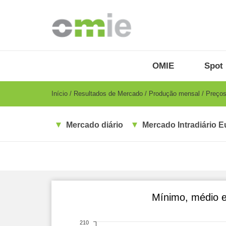
Passar
para
o
conteúdo
principal
OMIE
Menu
OMIE
Spot 
-
PT
Breadcrumb
Início
Resultados de Mercado
Produção mensal
Preços
Mercado diário
Mercado Intradiário E
Mínimo, médio e
210