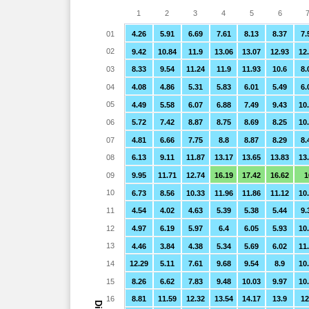
1
2
3
4
5
6
01
4.26
5.91
6.69
7.61
8.13
8.37
7.
02
9.42
10.84
11.9
13.06
13.07
12.93
12
03
8.33
9.54
11.24
11.9
11.93
10.6
8.
04
4.08
4.86
5.31
5.83
6.01
5.49
6.
05
4.49
5.58
6.07
6.88
7.49
9.43
10
06
5.72
7.42
8.87
8.75
8.69
8.25
10
07
4.81
6.66
7.75
8.8
8.87
8.29
8.
08
6.13
9.11
11.87
13.17
13.65
13.83
13
09
9.95
11.71
12.74
16.19
17.42
16.62
1
10
6.73
8.56
10.33
11.96
11.86
11.12
10
11
4.54
4.02
4.63
5.39
5.38
5.44
9.
12
4.97
6.19
5.97
6.4
6.05
5.93
10
13
4.46
3.84
4.38
5.34
5.69
6.02
11
14
12.29
5.11
7.61
9.68
9.54
8.9
10
15
8.26
6.62
7.83
9.48
10.03
9.97
10
16
8.81
11.59
12.32
13.54
14.17
13.9
12
Dia