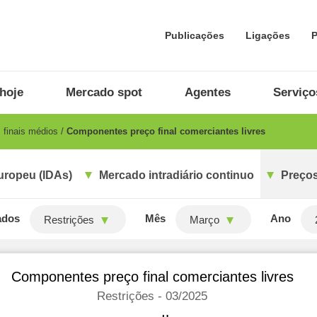
Publicações
Ligações
P
hoje
Mercado spot
Agentes
Serviço
 finais médios
Componentes preço final comerciantes livres
uropeu (IDAs)
Mercado intradiário continuo
Preços
ados
Mês
Ano
Restrições
Março
Componentes preço final comerciantes livres
Restrições - 03/2025