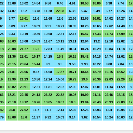
.22
13.68
13.02
14.84
9.56
6.46
4.91
18.58
18.86
6.38
7.74
17
.32
14.07
13.2
13.78
11.38
22.58
6.38
5.47
5.49
5.77
13.24
14
.9
8.77
15.61
11.6
11.68
12.6
12.66
12.68
16.81
14.02
14.27
14
82
6.89
9.77
10.09
9.91
10.21
10.39
10.26
10.65
12.62
14.48
13
.24
9.33
10.19
10.39
10.68
12.31
12.17
15.47
17.33
17.73
17.99
17
.68
16.63
13.08
10.83
11.67
13.11
13.11
12.94
13.2
12.18
12.62
1
.18
25.08
21.27
16.2
12.83
11.49
10.61
10.24
10.29
10.84
11.18
12
.36
21.36
22.61
16.17
14.25
15.9
16.15
15.42
14.18
14.74
12.62
15
.75
23.15
23.64
15.44
9.9
9.5
9.58
9.93
10.22
9.88
7.84
10
.28
27.81
26.66
9.67
14.68
17.87
19.71
18.64
18.79
19.15
18.52
10
.9
19.99
21.23
13.56
12.24
15.06
16.79
19.6
20.36
22.03
22.26
19
.09
18.82
20.91
12.31
11.81
12.02
12.05
12.07
13.01
11.34
11.59
8.
.61
18.21
22.45
24.13
26.22
22.32
19.08
19.99
21.16
22.46
22.15
18
.36
23.18
19.12
18.76
18.85
18.87
18.8
19.04
20.49
20.93
22.09
17
.42
25.8
27.02
11.7
11.1
12.14
12.92
12.26
12.93
12.4
10.94
10
.79
15.68
15.6
11.97
9.92
10.03
9.14
9.62
10.54
10.24
10.63
12