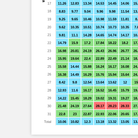
17
11.26
12.83
13.34
14.53
14.45
14.06
15
18
8.83
9.77
9.04
9.96
9.98
11.54
13
19
9.25
9.65
10.46
10.98
11.59
11.81
8
20
9.62
10.35
10.51
10.74
10.73
10.35
7.
21
9.81
11.1
14.28
14.65
14.74
14.17
10
22
14.79
15.9
17.2
17.84
18.22
18.2
17
23
16.98
20.81
24.19
26.43
26.96
26.77
26
24
15.95
19.64
22.4
22.89
22.49
21.14
18
25
15.58
14.44
15.88
16.24
16.17
16.08
24
26
16.38
14.49
16.29
15.76
15.94
15.64
24
27
8.42
9.8
12.54
13.64
13.62
12
15
28
12.93
11.6
16.17
16.52
16.45
15.79
19
29
14.22
15.45
18.29
19.02
19.31
19.27
18
30
21.48
24.19
27.64
28.17
28.23
28.33
27
31
22.8
23
22.87
22.93
22.06
20.65
17
Total
10.06
10.82
12.3
13.18
13.32
13.05
13