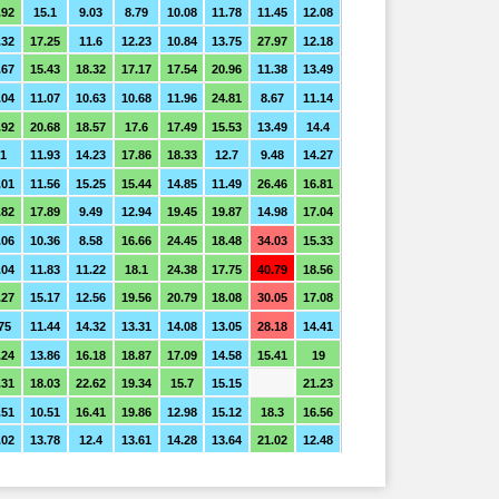
.92
15.1
9.03
8.79
10.08
11.78
11.45
12.08
.32
17.25
11.6
12.23
10.84
13.75
27.97
12.18
.67
15.43
18.32
17.17
17.54
20.96
11.38
13.49
.04
11.07
10.63
10.68
11.96
24.81
8.67
11.14
.92
20.68
18.57
17.6
17.49
15.53
13.49
14.4
1
11.93
14.23
17.86
18.33
12.7
9.48
14.27
.01
11.56
15.25
15.44
14.85
11.49
26.46
16.81
.82
17.89
9.49
12.94
19.45
19.87
14.98
17.04
.06
10.36
8.58
16.66
24.45
18.48
34.03
15.33
.04
11.83
11.22
18.1
24.38
17.75
40.79
18.56
.27
15.17
12.56
19.56
20.79
18.08
30.05
17.08
75
11.44
14.32
13.31
14.08
13.05
28.18
14.41
.24
13.86
16.18
18.87
17.09
14.58
15.41
19
.31
18.03
22.62
19.34
15.7
15.15
21.23
.51
10.51
16.41
19.86
12.98
15.12
18.3
16.56
.02
13.78
12.4
13.61
14.28
13.64
21.02
12.48