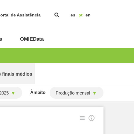
ortal de Assistência
es
pt
en
s
OMIEData
 finais médios
Âmbito
2025
Produção mensal