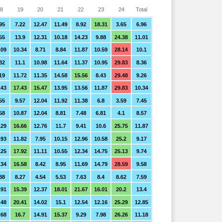
8
19
20
21
22
23
24
Total
95
7.22
12.47
11.49
8.92
18.31
3.65
6.96
55
13.9
12.31
10.18
14.23
9.88
24.38
11.01
.09
10.34
8.71
8.84
11.87
10.59
28.14
10.1
82
11.1
10.98
11.64
11.37
10.95
29.83
8.36
19
11.72
11.35
14.58
15.56
8.43
29.48
9.26
.43
17.43
15.47
13.95
13.56
11.87
29.83
10.34
55
9.57
12.04
11.92
11.38
6.8
3.59
7.45
58
10.87
12.04
8.81
7.48
6.81
4.1
8.57
.29
16.66
12.76
11.7
9.41
10.6
25.75
11.87
.93
11.82
7.95
10.15
12.96
10.58
25.2
9.17
.25
17.92
11.11
10.55
12.34
14.75
25.13
9.74
.34
16.58
8.42
8.95
11.69
14.79
28.59
9.58
88
8.27
4.54
5.53
7.63
8.4
8.62
7.59
.91
15.39
12.37
18.01
21.67
16.01
20.2
13.4
.48
20.41
14.02
15.1
12.54
12.16
25.29
12.85
.68
16.7
14.91
15.37
9.29
7.98
26.26
11.18