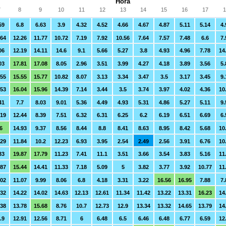
Hora
7
8
9
10
11
12
13
14
15
16
17
1
59
6.8
6.63
3.9
4.32
4.52
4.66
4.67
4.87
5.11
5.14
4.
.64
12.26
11.77
10.72
7.19
7.92
10.56
7.64
7.57
7.48
6.6
7.
06
12.19
14.11
14.6
9.1
5.66
5.27
3.8
4.93
4.96
7.78
14
03
17.81
17.08
8.05
2.96
3.51
3.99
4.27
4.18
3.89
3.56
5.
.55
15.55
15.77
10.82
8.07
3.13
3.34
3.47
3.5
3.17
3.45
9.
.53
16.04
15.96
14.39
7.14
3.44
3.5
3.74
3.97
4.02
4.36
10
41
7.7
8.03
9.01
5.36
4.49
4.93
5.31
4.86
5.27
5.11
9.
.19
12.44
8.39
7.51
6.32
6.31
6.25
6.2
6.19
6.51
6.69
6.
6
14.93
9.37
8.56
8.44
8.8
8.41
8.63
8.95
8.42
5.68
10
.29
11.84
10.2
12.23
6.93
3.95
2.54
2.49
2.56
3.91
6.76
10
33
19.87
17.79
11.23
7.41
11.1
3.51
3.66
3.54
3.83
5.16
11
.87
15.44
14.41
11.33
7.18
5.09
5
3.82
3.77
3.92
10.77
11
.02
11.07
9.99
8.06
6.8
4.18
3.31
3.22
16.56
16.95
7.88
7.
.32
14.22
14.02
14.63
12.13
12.61
11.34
11.42
13.22
13.31
16.23
14
.38
13.78
15.68
8.76
10.7
12.73
12.9
13.34
13.32
14.65
13.79
14
.9
12.91
12.56
8.71
6
6.48
6.5
6.46
6.48
6.77
6.59
12