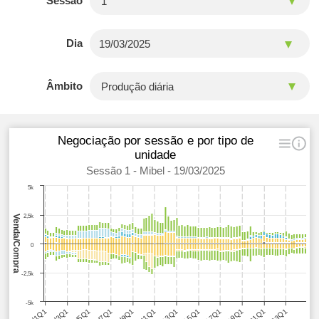
Sessão
Dia
Âmbito
Negociação por sessão e por tipo de
unidade
Sessão 1 - Mibel - 19/03/2025
5k
2,5k
Venda/Compra
0
-2,5k
-5k
H5Q1
H11Q1
H17Q1
H23Q1
H9Q1
H15Q1
H21Q1
H3Q1
H1Q1
H7Q1
H13Q1
H19Q1