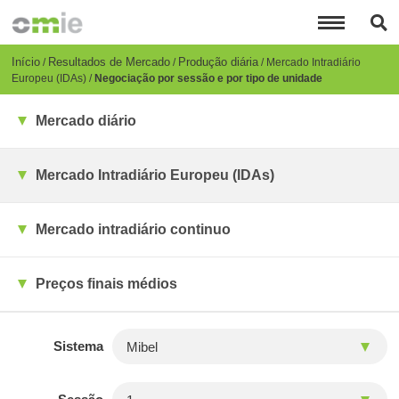
Passar
para
o
conteúdo
Breadcrumb
Início
Resultados de Mercado
Produção diária
Mercado Intradiário
principal
Europeu (IDAs)
Negociação por sessão e por tipo de unidade
Mercado diário
Mercado Intradiário Europeu (IDAs)
Mercado intradiário continuo
Preços finais médios
Sistema