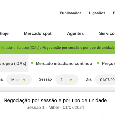
Publicações
Ligações
P
hoje
Mercado spot
Agentes
Serviço
Intradiário Europeu (IDAs)
Negociação por sessão e por tipo de unidade
uropeu (IDAs)
Mercado intradiário continuo
Preços
ma
Sessão
Dia
Mibel
1
Negociação por sessão e por tipo de unidade
Sessão 1 - Mibel - 01/07/2024