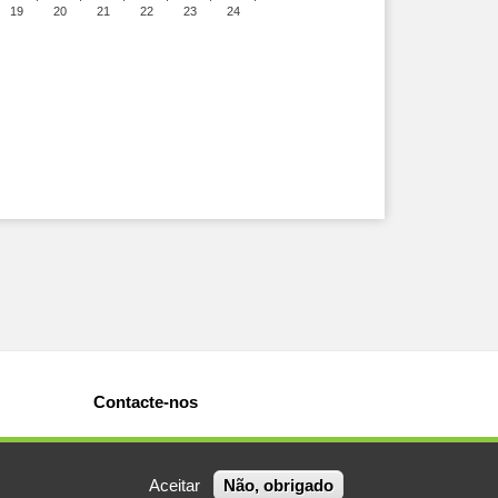
19
20
21
22
23
24
Contacte-nos
Aceitar
Não, obrigado