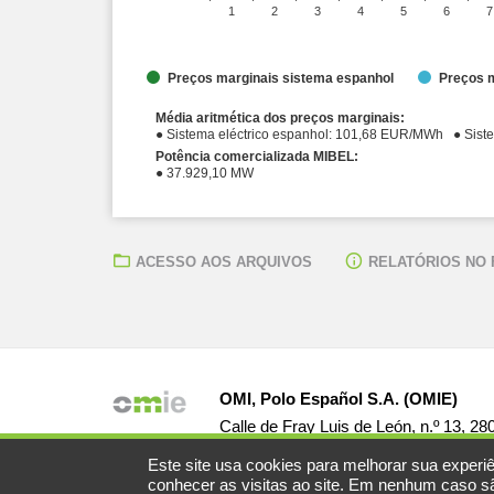
1
2
3
4
5
6
7
Preços marginais sistema espanhol
Preços m
Média aritmética dos preços marginais:
● Sistema el
Potência comercializada MIBEL:
● 37.929,10 MW
ACESSO AOS ARQUIVOS
RELATÓRIOS NO
OMI, Polo Español S.A. (OMIE)
Calle de Fray Luis de León, n.º 13, 2
Este site usa cookies para melhorar sua experiê
conhecer as visitas ao site. Em nenhum caso são