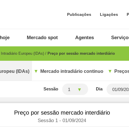
Publicações
Ligações
P
hoje
Mercado spot
Agentes
Serviço
Intradiário Europeu (IDAs)
Preço por sessão mercado interdiário
uropeu (IDAs)
Mercado intradiário continuo
Preços
Sessão
Dia
1
Preço por sessão mercado interdiário
Sessão 1 - 01/09/2024