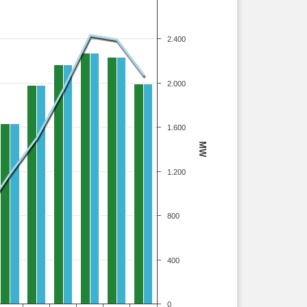
2.400
2.000
1.600
MW
1.200
800
400
0