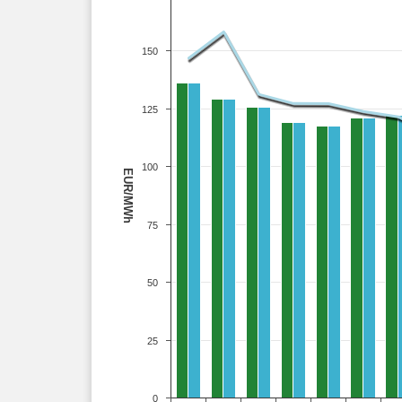
150
125
100
EUR/MWh
75
50
25
0