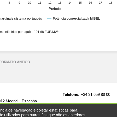
8
9
10
11
12
13
14
15
16
17
18
Período
arginais sistema português
Potência comercializada MIBEL
éctrico espanhol: 101,68 EUR/MWh ● Sistema eléctrico português: 101,68 EUR/MWh
 FORMATO ANTIGO
Telefone:
+34 91 659 89 00
8012 Madrid – Espanha
ncia de navegação e coletar estatísticas para
 utilizados para outros fins que não os anteriores.