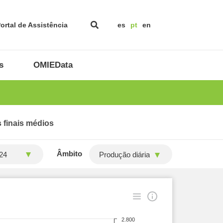
ortal de Assistência
es
pt
en
s
OMIEData
 finais médios
Âmbito
Produção diária
2.800