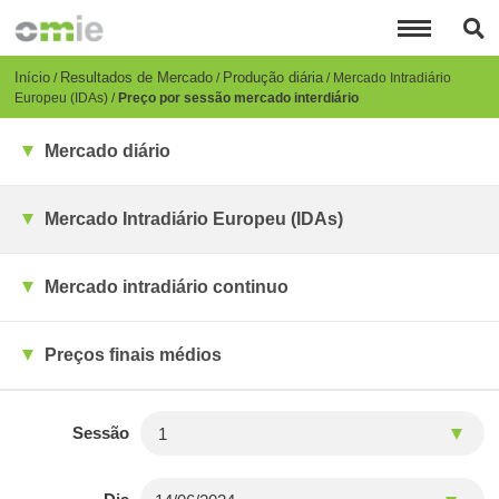
Passar
para
o
conteúdo
Breadcrumb
Início
Resultados de Mercado
Produção diária
Mercado Intradiário
principal
Europeu (IDAs)
Preço por sessão mercado interdiário
Mercado diário
Mercado Intradiário Europeu (IDAs)
Mercado intradiário continuo
Preços finais médios
Sessão