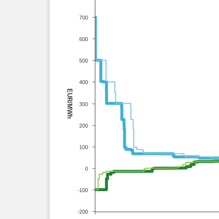
700
600
500
400
EUR/MWh
300
200
100
0
-100
-200