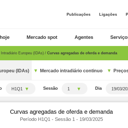
Publicações
Ligações
P
hoje
Mercado spot
Agentes
Serviço
Intradiário Europeu (IDAs)
Curvas agregadas de oferda e demanda
uropeu (IDAs)
Mercado intradiário continuo
Preços
o
Sessão
Dia
H1Q1
1
Curvas agregadas de oferda e demanda
Período H1Q1 - Sessão 1 - 19/03/2025