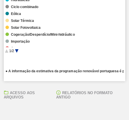
Ciclo combinado
Eólica
Solar Térmica
Solar Fotovoltaica
Cogeração/Desperdício/Mini-hidráulico
Importação
Armazenamento
1/2
Hibridação
● A informação da estimativa da programação renovável portuguesa é publ
ACESSO AOS
RELATÓRIOS NO FORMATO
ARQUIVOS
ANTIGO