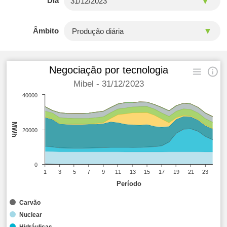
Dia
Âmbito
Negociação por tecnologia
Mibel - 31/12/2023
40000
MWh
20000
0
1
3
5
7
9
11
13
15
17
19
21
23
Período
Carvão
Nuclear
Hidráulicas