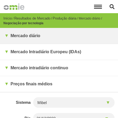
Passar
para
o
conteúdo
Breadcrumb
Início
Resultados de Mercado
Produção diária
Mercado diário
principal
Negociação por tecnologia
Mercado diário
Mercado Intradiário Europeu (IDAs)
Mercado intradiário continuo
Preços finais médios
Sistema