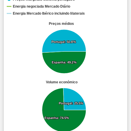
Energia negociada Mercado Diário
Energia Mercado Ibérico incluindo lilaterais
Preços médios
Portugal: 50.8%
Portugal: 50.8%
Espanha: 49.2%
Espanha: 49.2%
Volume económico
Portugal: 25.5%
Portugal: 25.5%
Espanha: 74.5%
Espanha: 74.5%