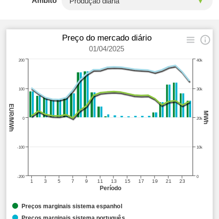
Âmbito
Preço do mercado diário
01/04/2025
200
40k
100
30k
EUR/MWh
MWh
0
20k
-100
10k
-200
0
1
3
5
7
9
11
13
15
17
19
21
23
Período
Preços marginais sistema espanhol
Preços marginais sistema português