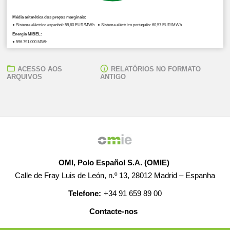
Média aritmética dos preços marginais:
● Sistema eléctrico espanhol: 58,60 EUR/MWh ● Sistema eléctrico português: 60,57 EUR/MWh
Energia MIBEL:
● 596.791,000 MWh
ACESSO AOS
RELATÓRIOS NO FORMATO
ARQUIVOS
ANTIGO
OMI, Polo Español S.A. (OMIE)
Calle de Fray Luis de León, n.º 13, 28012 Madrid – Espanha
Telefone:
+34 91 659 89 00
Contacte-nos