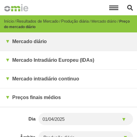
Passar
para
o
conteúdo
Breadcrumb
Início
Resultados de Mercado
Produção diária
Mercado diário
Preço
principal
do mercado diário
Mercado diário
Mercado Intradiário Europeu (IDAs)
Mercado intradiário continuo
Preços finais médios
Dia