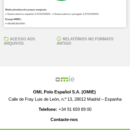
Média aritmética dos preços marginais:
● Sistema eléctrico espanhol: 6,70 EUR/MWh ● Sistema eléctrico português: 6,70 EUR/MWh
Energia MIBEL:
● 445.669,500 MWh
ACESSO AOS
RELATÓRIOS NO FORMATO
ARQUIVOS
ANTIGO
OMI, Polo Español S.A. (OMIE)
Calle de Fray Luis de León, n.º 13, 28012 Madrid – Espanha
Telefone:
+34 91 659 89 00
Contacte-nos