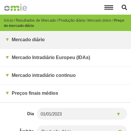
Passar
para
o
conteúdo
Breadcrumb
Início
Resultados de Mercado
Produção diária
Mercado diário
Preço
principal
do mercado diário
Mercado diário
Mercado Intradiário Europeu (IDAs)
Mercado intradiário continuo
Preços finais médios
Dia