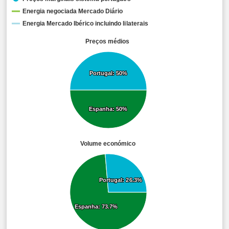
Energia negociada Mercado Diário
Energia Mercado Ibérico incluindo lilaterais
Preços médios
Portugal: 50%
Portugal: 50%
Espanha: 50%
Espanha: 50%
Volume económico
Portugal: 26.3%
Portugal: 26.3%
Espanha: 73.7%
Espanha: 73.7%