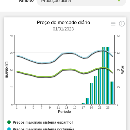
Âmbito
Preço do mercado diário
01/01/2023
48
40k
36
30k
EUR/MWh
MWh
24
20k
12
10k
0
0
1
3
5
7
9
11
13
15
17
19
21
23
Período
Preços marginais sistema espanhol
Preços marginais sistema português