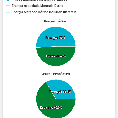
Energia negociada Mercado Diário
Energia Mercado Ibérico incluindo lilaterais
Preços médios
Portugal: 51%
Portugal: 51%
Espanha: 49%
Espanha: 49%
Volume económico
Portugal: 33.4%
Portugal: 33.4%
Espanha: 66.6%
Espanha: 66.6%