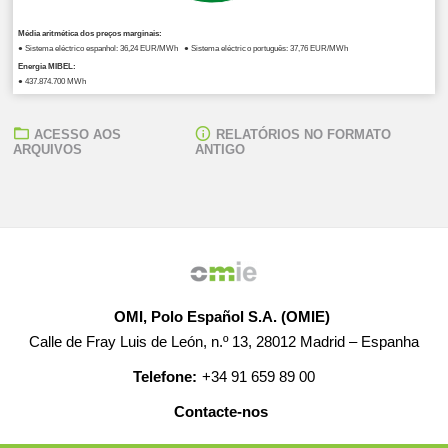
Média aritmética dos preços marginais:
● Sistema eléctrico espanhol: 36,24 EUR/MWh ● Sistema eléctrico português: 37,76 EUR/MWh
Energia MIBEL:
● 437.874,700 MWh
ACESSO AOS
RELATÓRIOS NO FORMATO
ARQUIVOS
ANTIGO
OMI, Polo Español S.A. (OMIE)
Calle de Fray Luis de León, n.º 13, 28012 Madrid – Espanha
Telefone:
+34 91 659 89 00
Contacte-nos