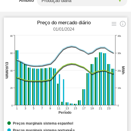
Âmbito
Preço do mercado diário
01/01/2024
80
40k
60
30k
EUR/MWh
MWh
40
20k
20
10k
0
0
1
3
5
7
9
11
13
15
17
19
21
23
Período
Preços marginais sistema espanhol
Preços marginais sistema português