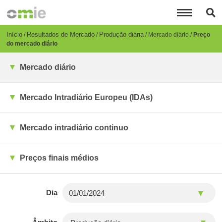
Passar
para
o
conteúdo
Breadcrumb
Início
Resultados de Mercado
Produção diária
Mercado diário
Preço
principal
do mercado diário
Mercado diário
Mercado Intradiário Europeu (IDAs)
Mercado intradiário continuo
Preços finais médios
Dia