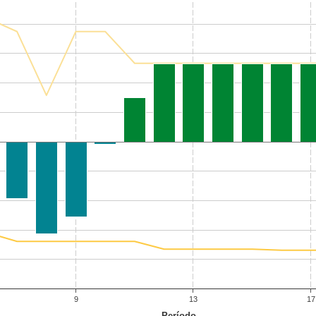
9
13
17
Período