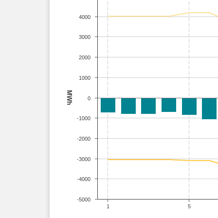
4000
3000
2000
1000
MWh
0
-1000
-2000
-3000
-4000
-5000
1
5