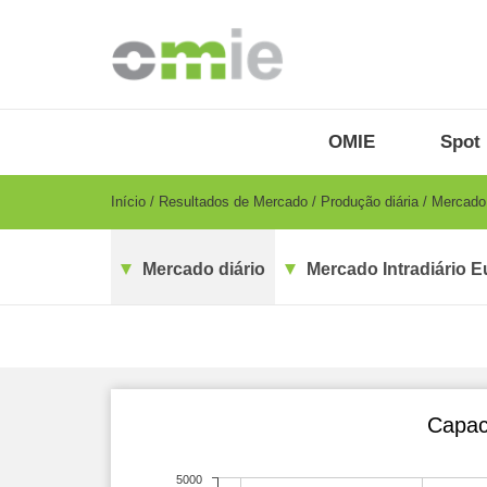
Passar
para
o
conteúdo
principal
OMIE
Menu
OMIE
Spot 
-
PT
Breadcrumb
Início
Resultados de Mercado
Produção diária
Mercado 
Mercado diário
Mercado Intradiário E
Capac
5000