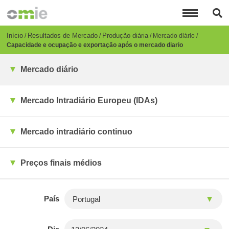
Passar
para
o
conteúdo
Breadcrumb
Início
Resultados de Mercado
Produção diária
Mercado diário
principal
Capacidade e ocupação e exportação após o mercado diario
Mercado diário
Mercado Intradiário Europeu (IDAs)
Mercado intradiário continuo
Preços finais médios
País