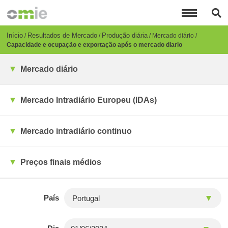
Passar
para
o
conteúdo
Breadcrumb
Início
Resultados de Mercado
Produção diária
Mercado diário
principal
Capacidade e ocupação e exportação após o mercado diario
Mercado diário
Mercado Intradiário Europeu (IDAs)
Mercado intradiário continuo
Preços finais médios
País