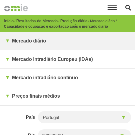
Passar
para
o
conteúdo
Breadcrumb
Início
Resultados de Mercado
Produção diária
Mercado diário
principal
Capacidade e ocupação e exportação após o mercado diario
Mercado diário
Mercado Intradiário Europeu (IDAs)
Mercado intradiário continuo
Preços finais médios
País