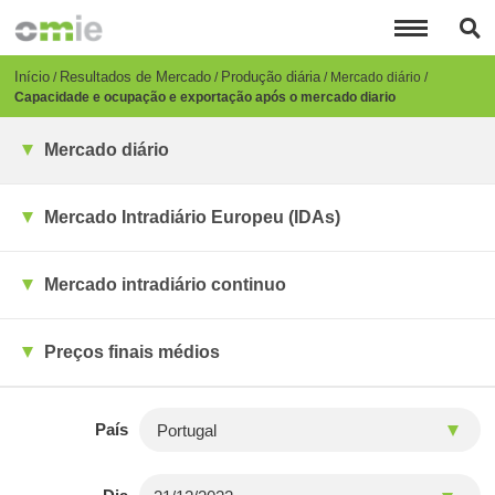
Passar
para
o
conteúdo
Breadcrumb
Início
Resultados de Mercado
Produção diária
Mercado diário
principal
Capacidade e ocupação e exportação após o mercado diario
Mercado diário
Mercado Intradiário Europeu (IDAs)
Mercado intradiário continuo
Preços finais médios
País