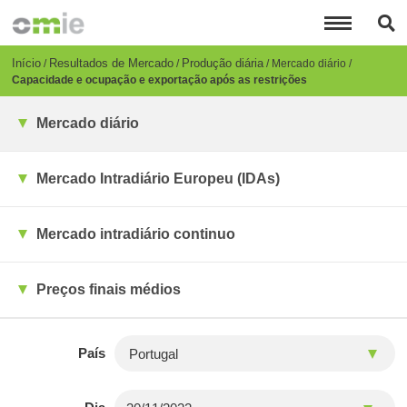
Passar
para
o
conteúdo
Breadcrumb
Início
Resultados de Mercado
Produção diária
Mercado diário
principal
Capacidade e ocupação e exportação após as restrições
Mercado diário
Mercado Intradiário Europeu (IDAs)
Mercado intradiário continuo
Preços finais médios
País