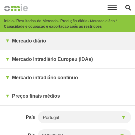
Passar
para
o
conteúdo
Breadcrumb
Início
Resultados de Mercado
Produção diária
Mercado diário
principal
Capacidade e ocupação e exportação após as restrições
Mercado diário
Mercado Intradiário Europeu (IDAs)
Mercado intradiário continuo
Preços finais médios
País