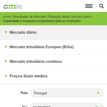
Passar
para
o
conteúdo
Breadcrumb
Início
Resultados de Mercado
Produção diária
Mercado diário
principal
Capacidade e ocupação e exportação após as restrições
Mercado diário
Mercado Intradiário Europeu (IDAs)
Mercado intradiário continuo
Preços finais médios
País