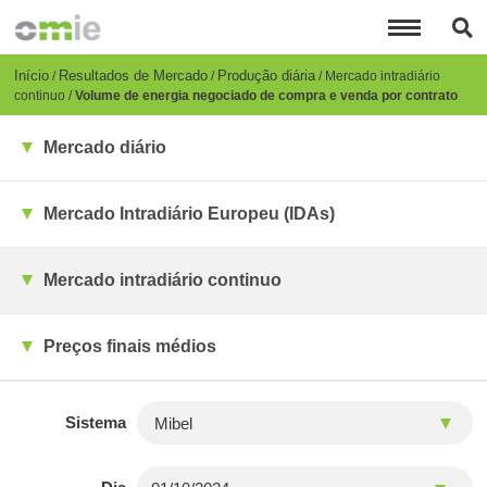
Passar
para
o
conteúdo
Breadcrumb
Início
Resultados de Mercado
Produção diária
Mercado intradiário
principal
continuo
Volume de energia negociado de compra e venda por contrato
Mercado diário
Mercado Intradiário Europeu (IDAs)
Mercado intradiário continuo
Preços finais médios
Sistema