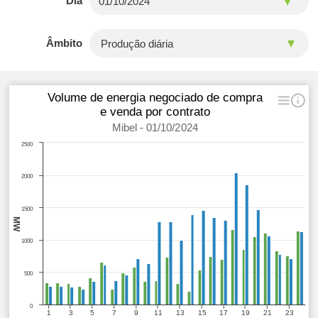
Dia
Âmbito
Volume de energia negociado de compra
e venda por contrato
Mibel - 01/10/2024
2500
2000
1500
MW
1000
500
0
1
3
5
7
9
11
13
15
17
19
21
23