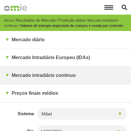
Passar
para
o
conteúdo
Breadcrumb
Início
Resultados de Mercado
Produção diária
Mercado intradiário
principal
continuo
Volume de energia negociado de compra e venda por contrato
Mercado diário
Mercado Intradiário Europeu (IDAs)
Mercado intradiário continuo
Preços finais médios
Sistema