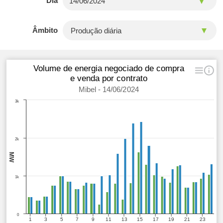
Dia
Âmbito
Volume de energia negociado de compra
e venda por contrato
Mibel - 14/06/2024
3k
2k
MW
1k
0
1
3
5
7
9
11
13
15
17
19
21
23