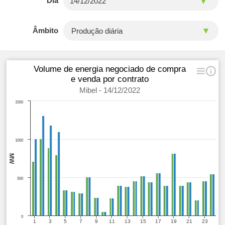
Dia
Âmbito
Volume de energia negociado de compra
e venda por contrato
Mibel - 14/12/2022
1500
1000
MW
500
0
1
3
5
7
9
11
13
15
17
19
21
23