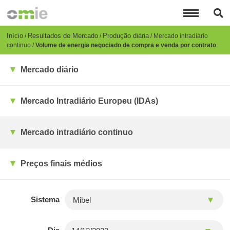
Passar
para
o
conteúdo
Breadcrumb
Início
Resultados de Mercado
Produção diária
Mercado intradiário
principal
continuo
Volume de energia negociado de compra e venda por contrato
Mercado diário
Mercado Intradiário Europeu (IDAs)
Mercado intradiário continuo
Preços finais médios
Sistema