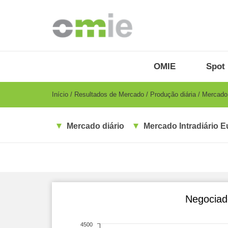
Passar
para
o
conteúdo
principal
OMIE
Menu
OMIE
Spot 
-
PT
Breadcrumb
Início
Resultados de Mercado
Produção diária
Mercado i
Mercado diário
Mercado Intradiário E
Negociad
4500