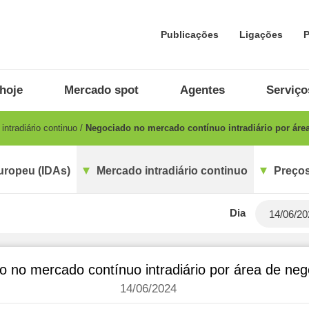
Publicações
Ligações
P
hoje
Mercado spot
Agentes
Serviço
ntradiário continuo
Negociado no mercado contínuo intradiário por áre
uropeu (IDAs)
Mercado intradiário continuo
Preços
Dia
o no mercado contínuo intradiário por área de ne
14/06/2024