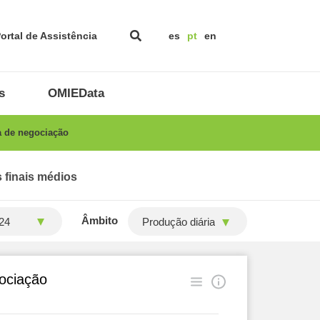
ortal de Assistência
es
pt
en
s
OMIEData
a de negociação
 finais médios
Âmbito
Produção diária
gociação