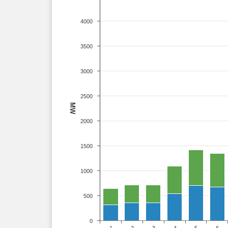
4000
3500
3000
2500
MW
2000
1500
1000
500
0