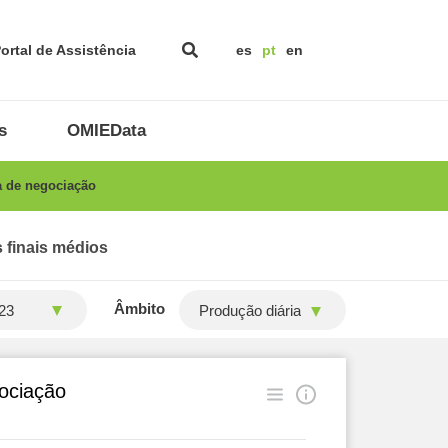
ortal de Assistência
es
pt
en
s
OMIEData
a de negociação
 finais médios
Âmbito
Produção diária
gociação