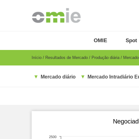
Passar
para
o
conteúdo
principal
OMIE
Menu
OMIE
Spot 
-
PT
Breadcrumb
Início
Resultados de Mercado
Produção diária
Mercado i
Mercado diário
Mercado Intradiário E
Negociad
2500