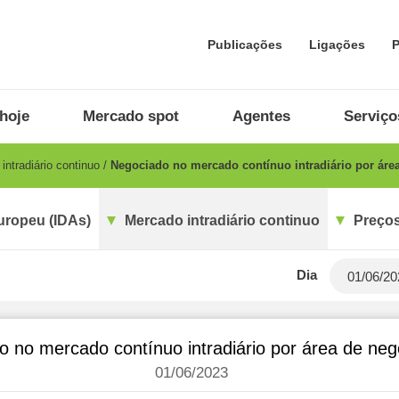
Publicações
Ligações
P
hoje
Mercado spot
Agentes
Serviço
ntradiário continuo
Negociado no mercado contínuo intradiário por áre
uropeu (IDAs)
Mercado intradiário continuo
Preços
Dia
o no mercado contínuo intradiário por área de ne
01/06/2023