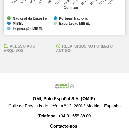
H1Q1
H3Q1
H5Q1
H7Q1
H9Q1
H11Q1
H13Q1
H15Q1
H17Q1
H19Q1
H21Q1
H23Q1
Contrato
Nacional da Espanha
Portugal Nacional
MIBEL
Exportação MIBEL
Importação MIBEL
ACESSO AOS
RELATÓRIOS NO FORMATO
ARQUIVOS
ANTIGO
OMI, Polo Español S.A. (OMIE)
Calle de Fray Luis de León, n.º 13, 28012 Madrid – Espanha
Telefone:
+34 91 659 89 00
Contacte-nos