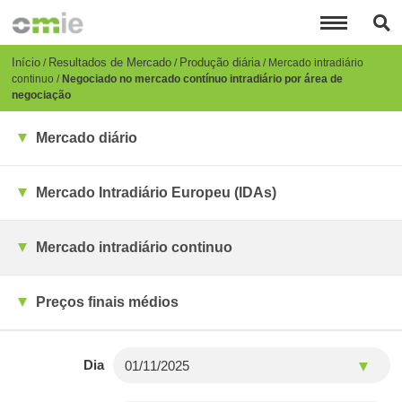
Passar
para
o
conteúdo
Breadcrumb
Início
Resultados de Mercado
Produção diária
Mercado intradiário
principal
continuo
Negociado no mercado contínuo intradiário por área de
negociação
Mercado diário
Mercado Intradiário Europeu (IDAs)
Mercado intradiário continuo
Preços finais médios
Dia