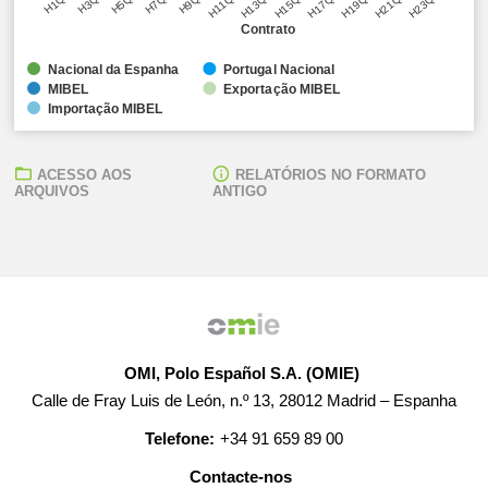
H1Q1
H3Q1
H5Q1
H7Q1
H9Q1
H11Q1
H13Q1
H15Q1
H17Q1
H19Q1
H21Q1
H23Q1
Contrato
Nacional da Espanha
Portugal Nacional
MIBEL
Exportação MIBEL
Importação MIBEL
ACESSO AOS
RELATÓRIOS NO FORMATO
ARQUIVOS
ANTIGO
OMI, Polo Español S.A. (OMIE)
Calle de Fray Luis de León, n.º 13, 28012 Madrid – Espanha
Telefone:
+34 91 659 89 00
Contacte-nos