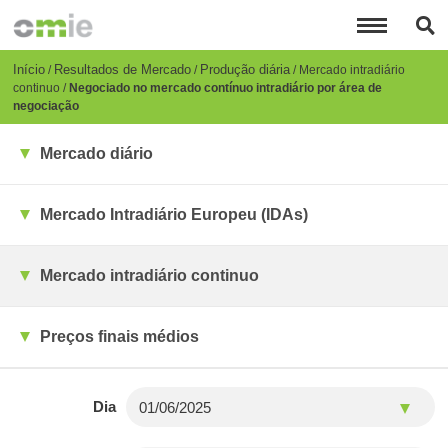
Passar
para
o
conteúdo
Breadcrumb
Início
Resultados de Mercado
Produção diária
Mercado intradiário
principal
continuo
Negociado no mercado contínuo intradiário por área de
negociação
Mercado diário
Mercado Intradiário Europeu (IDAs)
Mercado intradiário continuo
Preços finais médios
Dia