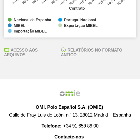
H1Q1
H3Q1
H5Q1
H7Q1
H9Q1
H11Q1
H13Q1
H15Q1
H17Q1
H19Q1
H21Q1
H23Q1
Contrato
Nacional da Espanha
Portugal Nacional
MIBEL
Exportação MIBEL
Importação MIBEL
ACESSO AOS
RELATÓRIOS NO FORMATO
ARQUIVOS
ANTIGO
OMI, Polo Español S.A. (OMIE)
Calle de Fray Luis de León, n.º 13, 28012 Madrid – Espanha
Telefone:
+34 91 659 89 00
Contacte-nos