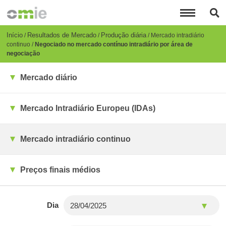
Passar
para
o
conteúdo
Breadcrumb
Início
Resultados de Mercado
Produção diária
Mercado intradiário
principal
continuo
Negociado no mercado contínuo intradiário por área de
negociação
Mercado diário
Mercado Intradiário Europeu (IDAs)
Mercado intradiário continuo
Preços finais médios
Dia