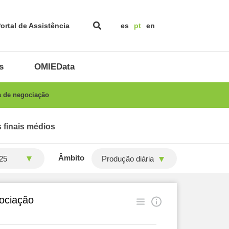
ortal de Assistência
es
pt
en
s
OMIEData
a de negociação
 finais médios
Âmbito
Produção diária
gociação