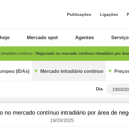
Publicações
Ligações
P
hoje
Mercado spot
Agentes
Serviço
ntradiário continuo
Negociado no mercado contínuo intradiário por áre
uropeu (IDAs)
Mercado intradiário continuo
Preços
Dia
o no mercado contínuo intradiário por área de ne
19/03/2025