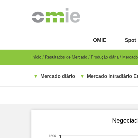
Passar
para
o
conteúdo
principal
OMIE
Menu
OMIE
Spot 
-
PT
Breadcrumb
Início
Resultados de Mercado
Produção diária
Mercado i
Mercado diário
Mercado Intradiário E
Negociad
1500