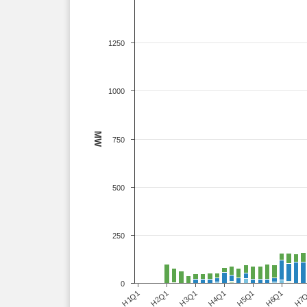
1250
1000
MW
750
500
250
0
H1Q1
H2Q1
H3Q1
H4Q1
H5Q1
H6Q1
H7