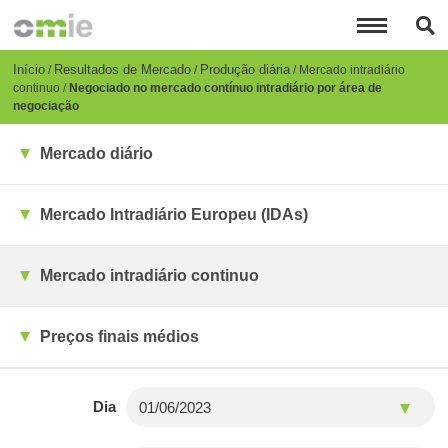
Passar
para
o
conteúdo
Breadcrumb
Início
Resultados de Mercado
Produção diária
Mercado intradiário
principal
continuo
Negociado no mercado contínuo intradiário por área de
negociação
Mercado diário
Mercado Intradiário Europeu (IDAs)
Mercado intradiário continuo
Preços finais médios
Dia